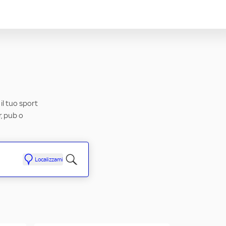
il tuo sport
r, pub o
Localizzami