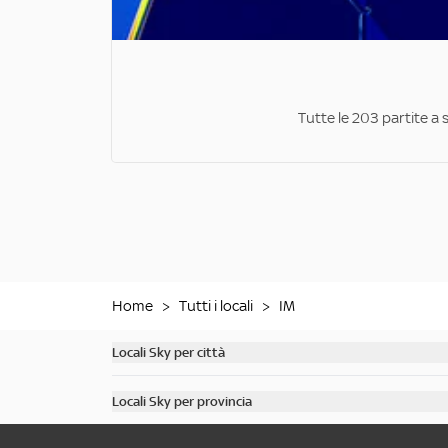
Tutte le 203 partite a 
Home
>
Tutti i locali
>
IM
Locali Sky per città
Scopri tutti i bar di Milano
Locali Sky per provincia
Scopri tutti i bar di Roma
Scopri tutti i bar in provincia di Milano
Scopri tutti i bar di Torino