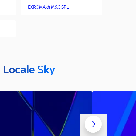
EXROMA di M&C SRL
n Locale Sky