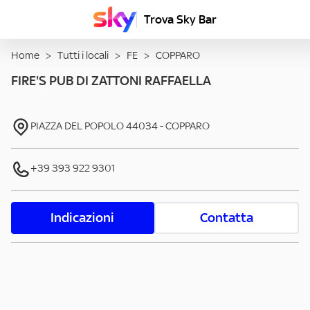
Trova Sky Bar
Home
>
Tutti i locali
>
FE
>
COPPARO
FIRE'S PUB DI ZATTONI RAFFAELLA
PIAZZA DEL POPOLO
44034
-
COPPARO
+39 393 922 9301
Indicazioni
Contatta