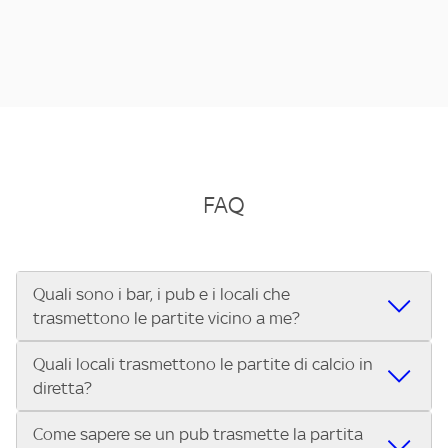
FAQ
Quali sono i bar, i pub e i locali che
trasmettono le partite vicino a me?
Quali locali trasmettono le partite di calcio in
Se cerchi un bar, pub, ristorante o locale vicino a te per
diretta?
vedere le partite di Serie A ENILIVE, la Serie C Sky Wifi, la
UEFA Champions League, la UEFA Europa League, la UEFA
Come sapere se un pub trasmette la partita
Vuoi sapere quali bar, pub o ristoranti mostrano le partite
Conference League, il Tennis, la Formula 1®, la MotoGP™ e