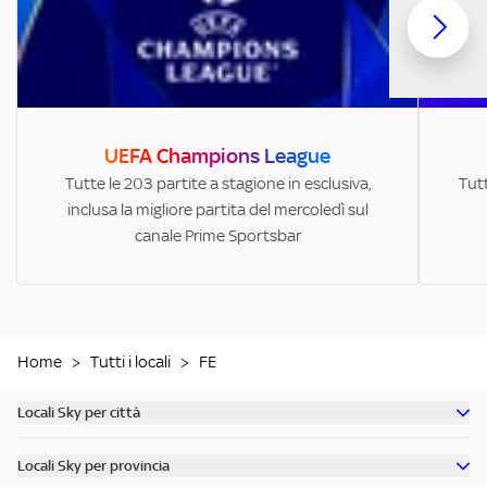
UEFA Champions League
Tutte le 203 partite a stagione in esclusiva,
Tutt
inclusa la migliore partita del mercoledì sul
canale Prime Sportsbar
Home
>
Tutti i locali
>
FE
Locali Sky per città
Scopri tutti i bar di Milano
Locali Sky per provincia
Scopri tutti i bar di Roma