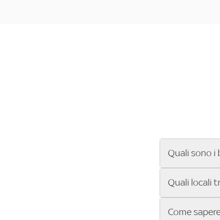
Quali sono i 
Se cerchi un ba
Quali locali 
ENILIVE, la Se
Conference Lea
Vuoi sapere qu
Come sapere 
Sky Bar ti aiut