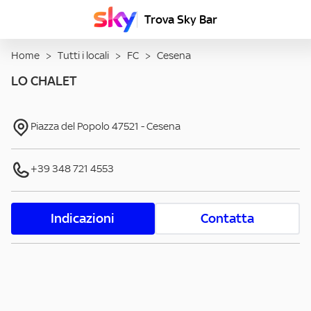
Trova Sky Bar
Home
>
Tutti i locali
>
FC
>
Cesena
LO CHALET
Piazza del Popolo
47521
-
Cesena
+39 348 721 4553
Indicazioni
Contatta