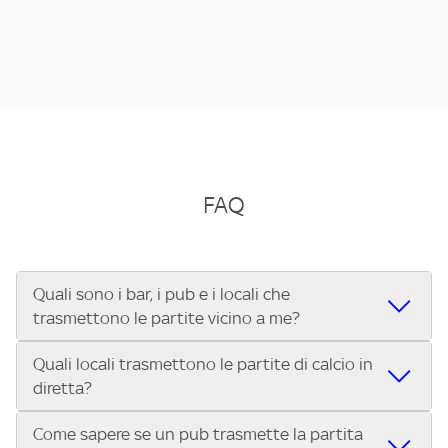
FAQ
Quali sono i bar, i pub e i locali che
trasmettono le partite vicino a me?
Quali locali trasmettono le partite di calcio in
Se cerchi un bar, pub, ristorante o locale vicino a te per
diretta?
vedere le partite di Serie A ENILIVE, la Serie C Sky Wifi, la
UEFA Champions League, la UEFA Europa League, la UEFA
Come sapere se un pub trasmette la partita
Vuoi sapere quali bar, pub o ristoranti mostrano le partite
Conference League, il Tennis, la Formula 1®, la MotoGP™ e