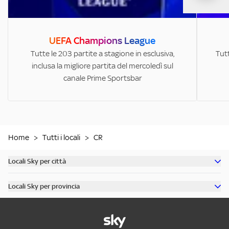
UEFA Champions League
Tutte le 203 partite a stagione in esclusiva,
Tutt
inclusa la migliore partita del mercoledì sul
canale Prime Sportsbar
Home
>
Tutti i locali
>
CR
Locali Sky per città
Scopri tutti i bar di Milano
Locali Sky per provincia
Scopri tutti i bar di Roma
Scopri tutti i bar in provincia di Milano
Scopri tutti i bar di Torino
Scopri tutti i bar in provincia di Roma
Scopri tutti i bar di Napoli