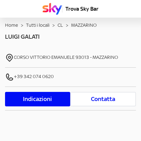
Trova Sky Bar
Home
>
Tutti i locali
>
CL
>
MAZZARINO
LUIGI GALATI
CORSO VITTORIO EMANUELE
93013
-
MAZZARINO
+39 342 074 0620
Indicazioni
Contatta