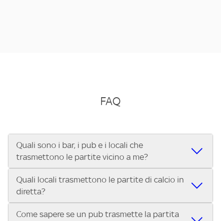
FAQ
Quali sono i bar, i pub e i locali che
trasmettono le partite vicino a me?
Quali locali trasmettono le partite di calcio in
Se cerchi un bar, pub, ristorante o locale vicino a te per
diretta?
vedere le partite di Serie A ENILIVE, la Serie C Sky Wifi, la
UEFA Champions League, la UEFA Europa League, la UEFA
Come sapere se un pub trasmette la partita
Vuoi sapere quali bar, pub o ristoranti mostrano le partite
Conference League, il Tennis, la Formula 1®, la MotoGP™ e