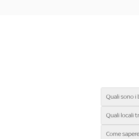
Quali sono i 
Se cerchi un ba
Quali locali 
ENILIVE, la Se
Conference Lea
Vuoi sapere qu
Come sapere 
Sky Bar ti aiut