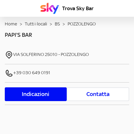
Trova Sky Bar
Home
>
Tutti i locali
>
BS
>
POZZOLENGO
PAPI'S BAR
VIA SOLFERINO
25010
-
POZZOLENGO
+39 030 649 0191
Indicazioni
Contatta