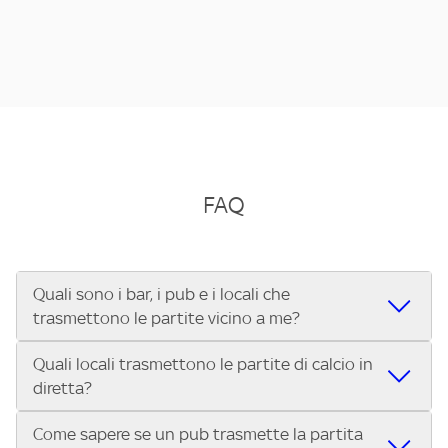
FAQ
Quali sono i bar, i pub e i locali che
trasmettono le partite vicino a me?
Quali locali trasmettono le partite di calcio in
Se cerchi un bar, pub, ristorante o locale vicino a te per
diretta?
vedere le partite di Serie A ENILIVE, la Serie C Sky Wifi, la
UEFA Champions League, la UEFA Europa League, la UEFA
Come sapere se un pub trasmette la partita
Vuoi sapere quali bar, pub o ristoranti mostrano le partite
Conference League, il Tennis, la Formula 1®, la MotoGP™ e