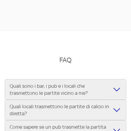
FAQ
Quali sono i bar, i pub e i locali che
trasmettono le partite vicino a me?
Quali locali trasmettono le partite di calcio in
Se cerchi un bar, pub, ristorante o locale vicino a te per
diretta?
vedere le partite di Serie A ENILIVE, la Serie C Sky Wifi, la
UEFA Champions League, la UEFA Europa League, la UEFA
Come sapere se un pub trasmette la partita
Vuoi sapere quali bar, pub o ristoranti mostrano le partite
Conference League, il Tennis, la Formula 1®, la MotoGP™ e