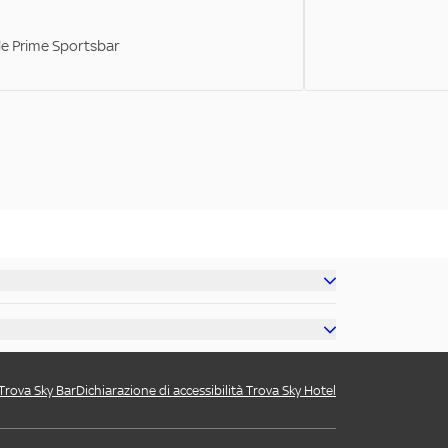
ale Prime Sportsbar
 Trova Sky Bar
Dichiarazione di accessibilità Trova Sky Hotel