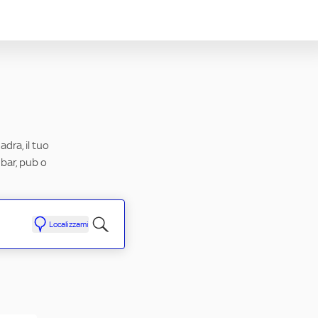
dra, il tuo
 bar, pub o
Localizzami