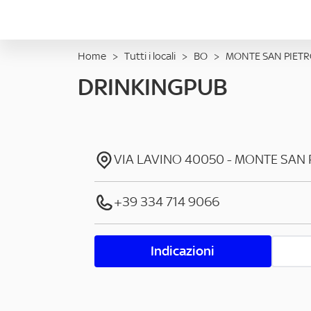
Home
>
Tutti i locali
>
BO
>
MONTE SAN PIET
DRINKINGPUB
VIA LAVINO
40050
-
MONTE SAN 
+39 334 714 9066
Indicazioni