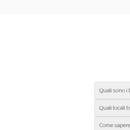
Quali sono i 
Se cerchi un ba
Quali locali 
ENILIVE, la Se
Conference Lea
Vuoi sapere qu
Come sapere 
Sky Bar ti aiut