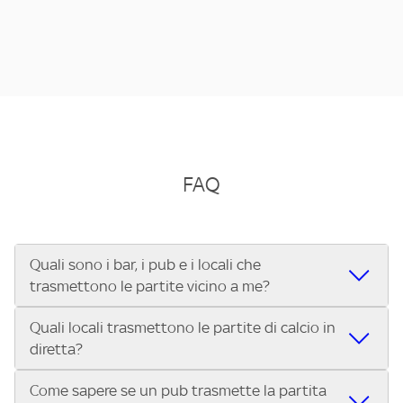
FAQ
Quali sono i bar, i pub e i locali che
trasmettono le partite vicino a me?
Quali locali trasmettono le partite di calcio in
Se cerchi un bar, pub, ristorante o locale vicino a te per
diretta?
vedere le partite di Serie A ENILIVE, la Serie C Sky Wifi, la
UEFA Champions League, la UEFA Europa League, la UEFA
Come sapere se un pub trasmette la partita
Vuoi sapere quali bar, pub o ristoranti mostrano le partite
Conference League, il Tennis, la Formula 1®, la MotoGP™ e