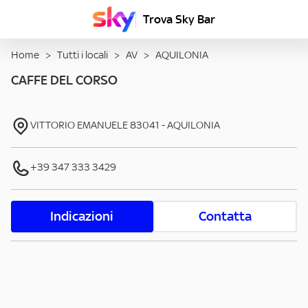
Trova Sky Bar
Home
>
Tutti i locali
>
AV
>
AQUILONIA
CAFFE DEL CORSO
VITTORIO EMANUELE
83041
-
AQUILONIA
+39 347 333 3429
Indicazioni
Contatta