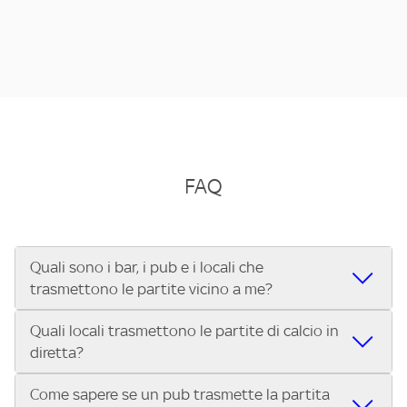
FAQ
Quali sono i bar, i pub e i locali che
trasmettono le partite vicino a me?
Quali locali trasmettono le partite di calcio in
Se cerchi un bar, pub, ristorante o locale vicino a te per
diretta?
vedere le partite di Serie A ENILIVE, la Serie C Sky Wifi, la
UEFA Champions League, la UEFA Europa League, la UEFA
Come sapere se un pub trasmette la partita
Vuoi sapere quali bar, pub o ristoranti mostrano le partite
Conference League, il Tennis, la Formula 1®, la MotoGP™ e