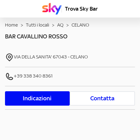
Trova Sky Bar
Home
>
Tutti i locali
>
AQ
>
CELANO
BAR CAVALLINO ROSSO
VIA DELLA SANITA'
67043
-
CELANO
+39 338 340 8361
Indicazioni
Contatta