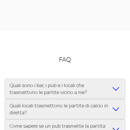
FAQ
Quali sono i bar, i pub e i locali che
trasmettono le partite vicino a me?
Quali locali trasmettono le partite di calcio in
Se cerchi un bar, pub, ristorante o locale vicino a te per
diretta?
vedere le partite di Serie A ENILIVE, la Serie C Sky Wifi, la
UEFA Champions League, la UEFA Europa League, la UEFA
Come sapere se un pub trasmette la partita
Vuoi sapere quali bar, pub o ristoranti mostrano le partite
Conference League, il Tennis, la Formula 1®, la MotoGP™ e