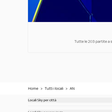
Tutte le 203 partite a 
Home
>
Tutti i locali
>
AN
Locali Sky per città
Scopri tutti i bar di Milano