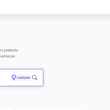
ort preferito
orante più
Localizzami