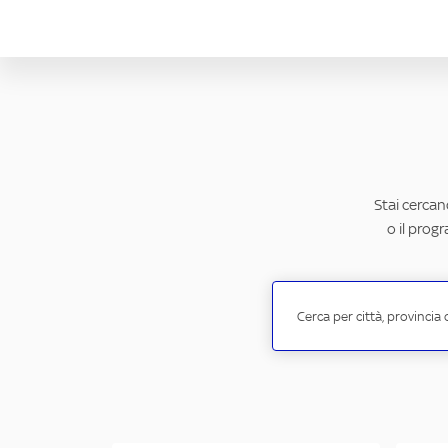
Stai cercand
o il prog