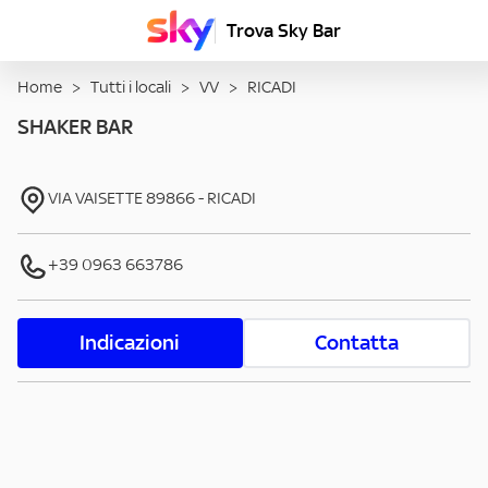
Trova Sky Bar
Home
>
Tutti i locali
>
VV
>
RICADI
SHAKER BAR
VIA VAISETTE
89866
-
RICADI
+39 0963 663786
Indicazioni
Contatta