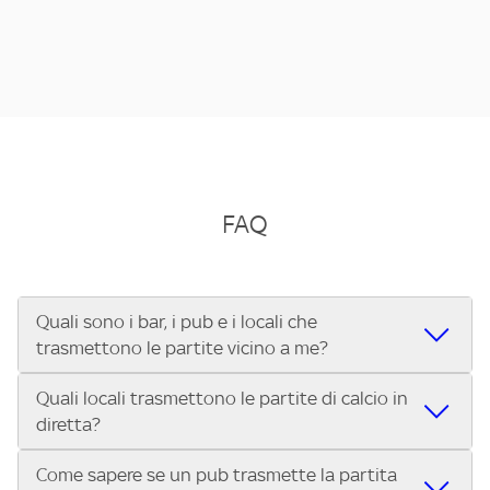
FAQ
Quali sono i bar, i pub e i locali che
trasmettono le partite vicino a me?
Quali locali trasmettono le partite di calcio in
Se cerchi un bar, pub, ristorante o locale vicino a te per
diretta?
vedere le partite di Serie A ENILIVE, la Serie C Sky Wifi, la
UEFA Champions League, la UEFA Europa League, la UEFA
Come sapere se un pub trasmette la partita
Vuoi sapere quali bar, pub o ristoranti mostrano le partite
Conference League, il Tennis, la Formula 1®, la MotoGP™ e