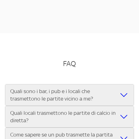
FAQ
Quali sono i bar, i pub e i locali che
trasmettono le partite vicino a me?
Quali locali trasmettono le partite di calcio in
Se cerchi un bar, pub, ristorante o locale vicino a te per
diretta?
vedere le partite di Serie A ENILIVE, la Serie C Sky Wifi, la
UEFA Champions League, la UEFA Europa League, la UEFA
Come sapere se un pub trasmette la partita
Vuoi sapere quali bar, pub o ristoranti mostrano le partite
Conference League, il Tennis, la Formula 1®, la MotoGP™ e