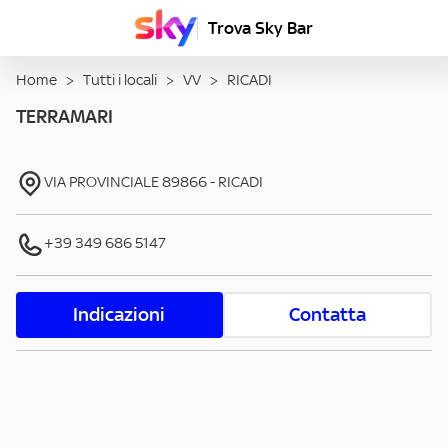
Trova Sky Bar
Home
>
Tutti i locali
>
VV
>
RICADI
TERRAMARI
VIA PROVINCIALE
89866
-
RICADI
+39 349 686 5147
Indicazioni
Contatta