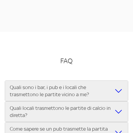
FAQ
Quali sono i bar, i pub e i locali che
trasmettono le partite vicino a me?
Quali locali trasmettono le partite di calcio in
Se cerchi un bar, pub, ristorante o locale vicino a te per
diretta?
vedere le partite di Serie A ENILIVE, la Serie C Sky Wifi, la
UEFA Champions League, la UEFA Europa League, la UEFA
Come sapere se un pub trasmette la partita
Vuoi sapere quali bar, pub o ristoranti mostrano le partite
Conference League, il Tennis, la Formula 1®, la MotoGP™ e