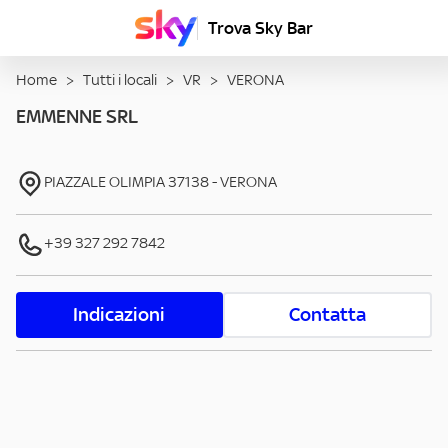
Trova Sky Bar
Home
>
Tutti i locali
>
VR
>
VERONA
EMMENNE SRL
PIAZZALE OLIMPIA
37138
-
VERONA
+39 327 292 7842
Indicazioni
Contatta