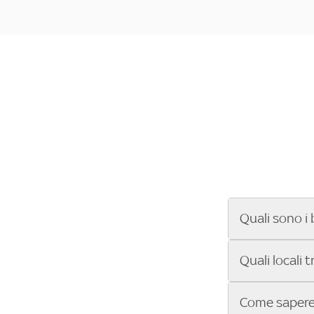
Quali sono i 
Se cerchi un ba
Quali locali 
ENILIVE, la Se
Conference Lea
Vuoi sapere qu
Come sapere 
Sky Bar ti aiut