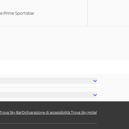
ale Prime Sportsbar
 Trova Sky Bar
Dichiarazione di accessibilità Trova Sky Hotel