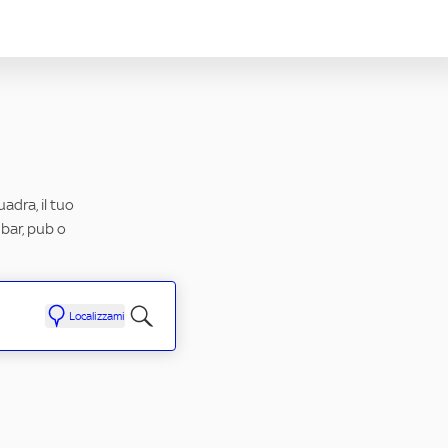
uadra, il tuo
 bar, pub o
Localizzami