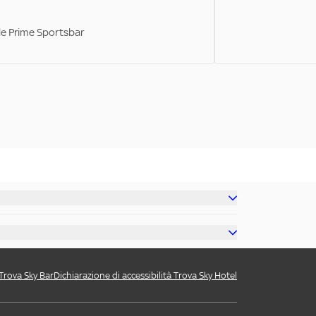
ale Prime Sportsbar
 Trova Sky Bar
Dichiarazione di accessibilità Trova Sky Hotel