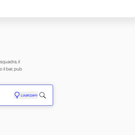
squadra, il
 il bar, pub
Localizzami