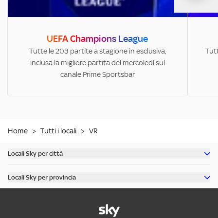
UEFA Champions League
Tutte le 203 partite a stagione in esclusiva,
Tutt
inclusa la migliore partita del mercoledì sul
canale Prime Sportsbar
Home
>
Tutti i locali
>
VR
Locali Sky per città
Scopri tutti i bar di Milano
Locali Sky per provincia
Scopri tutti i bar di Roma
Scopri tutti i bar in provincia di Milano
Scopri tutti i bar di Torino
Scopri tutti i bar in provincia di Roma
Scopri tutti i bar di Napoli