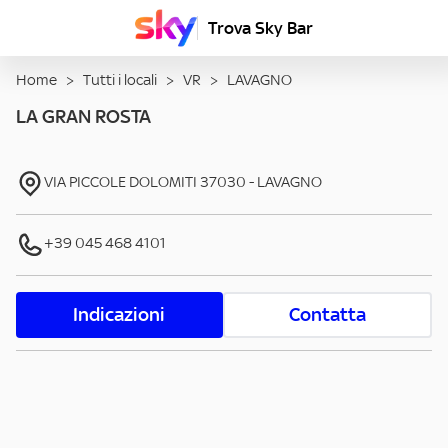
Trova Sky Bar
Home
>
Tutti i locali
>
VR
>
LAVAGNO
LA GRAN ROSTA
VIA PICCOLE DOLOMITI
37030
-
LAVAGNO
+39 045 468 4101
Indicazioni
Contatta