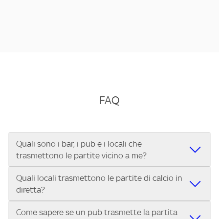
FAQ
Quali sono i bar, i pub e i locali che
trasmettono le partite vicino a me?
Quali locali trasmettono le partite di calcio in
Se cerchi un bar, pub, ristorante o locale vicino a te per
diretta?
vedere le partite di Serie A ENILIVE, la Serie C Sky Wifi, la
UEFA Champions League, la UEFA Europa League, la UEFA
Come sapere se un pub trasmette la partita
Vuoi sapere quali bar, pub o ristoranti mostrano le partite
Conference League, il Tennis, la Formula 1®, la MotoGP™ e