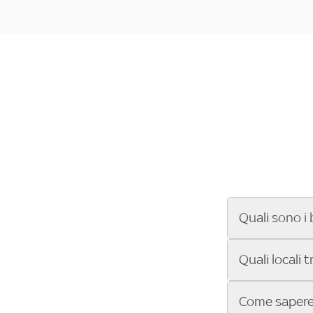
Quali sono i 
Se cerchi un ba
Quali locali 
ENILIVE, la Se
Conference Lea
Vuoi sapere qu
Come sapere 
Sky Bar ti aiut