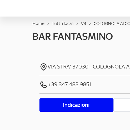
Home
>
Tutti i locali
>
VR
>
COLOGNOLA AI CO
BAR FANTASMINO
VIA STRA'
37030
-
COLOGNOLA AI
+39 347 483 9851
Indicazioni