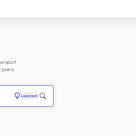
tuo sport
r, pub o
Localizzami