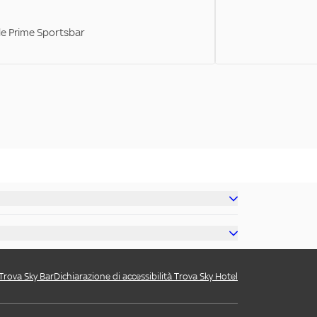
ale Prime Sportsbar
 Trova Sky Bar
Dichiarazione di accessibilità Trova Sky Hotel