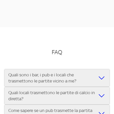
FAQ
Quali sono i bar, i pub e i locali che
trasmettono le partite vicino a me?
Quali locali trasmettono le partite di calcio in
Se cerchi un bar, pub, ristorante o locale vicino a te per
diretta?
vedere le partite di Serie A ENILIVE, la Serie C Sky Wifi, la
UEFA Champions League, la UEFA Europa League, la UEFA
Come sapere se un pub trasmette la partita
Vuoi sapere quali bar, pub o ristoranti mostrano le partite
Conference League, il Tennis, la Formula 1®, la MotoGP™ e