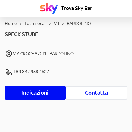
Trova Sky Bar
Home
>
Tutti i locali
>
VR
>
BARDOLINO
SPECK STUBE
VIA CROCE
37011
-
BARDOLINO
+39 347 953 4527
Indicazioni
Contatta