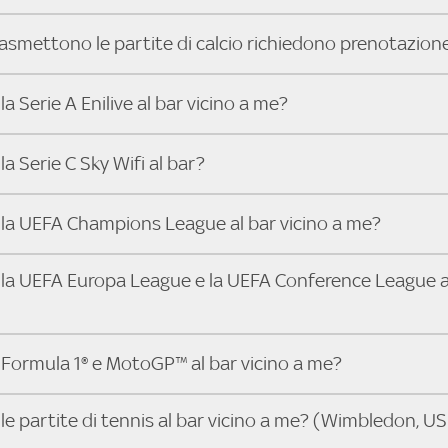
 locali che trasmettono la Serie A ENILIVE, le Coppe Europee e
a e scoprire subito il locale più vicino dove vivere il match con 
y in pochi secondi! Inserisci il tuo indirizzo e scopri subito d
 Sky Bar, trovare un pub che trasmette la partita della tua 
trasmettono le partite di calcio richiedono prenotazion
serisci il tuo indirizzo e scopri in pochi secondi quali locali vi
ttendo il match.
possono richiedere la prenotazione, specialmente per i big ma
a Serie A Enilive al bar vicino a me?
 contattare direttamente il bar o pub che trovi su Trova Sky
onibilità e posti a sedere.
Bar trovi in pochi secondi i locali abbonati a Sky Business c
a Serie C Sky Wifi al bar?
te le 10 partite di ogni turno di Serie A Enilive. Inserisci il 
ricerca e scegli il bar, pub o ristorante più vicino.
puoi guardare tutta la Serie C Sky Wifi. Cerca il tuo indirizzo
la UEFA Champions League al bar vicino a me?
bar e i locali più vicini a te che trasmettono il campionato di 
 puoi guardare tutta la UEFA Champions League. Cerca il tuo 
la UEFA Europa League e la UEFA Conference League a
e scopri i bar e i locali più vicini a te che trasmettono la U
y puoi guardare tutta la UEFA Europa League e la UEFA Confe
Formula 1® e MotoGP™ al bar vicino a me?
dirizzo su Trova Sky Bar e scopri i bar e i locali più vicini a te
le Coppe Europee.
 puoi guardare tutti i Gran Premi di Formula 1® e MotoGP™ in 
le partite di tennis al bar vicino a me? (Wimbledon, U
o indirizzo su Trova Sky Bar e scegli il bar o ristorante più vic