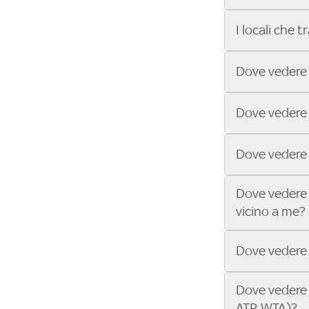
puoi trovare i
barra di ricerc
dello sport Sk
Grazie a Trova
I locali che 
match.
facilissimo! In
stanno trasme
Alcuni locali 
Dove vedere l
consigliamo di
verificare disp
Con Trova Sky 
Dove vedere l
trasmettono tut
nella barra di 
Nei locali Sky 
Dove vedere 
Bar e scopri i 
Nei locali Sky
Dove vedere 
Trova Sky Bar 
vicino a me?
League.
Nei locali Sk
Dove vedere 
Cerca il tuo in
trasmettono 
Nei locali Sky
Dove vedere 
Inserisci il tu
ATP, WTA)?