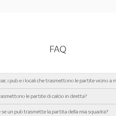
FAQ
bar, i pub e i locali che trasmettono le partite vicino a 
r, pub, ristorante o locale vicino a te per vedere le partite d
trasmettono le partite di calcio in diretta?
rie C Sky Wifi, la UEFA Champions League, la UEFA Europa Le
gue, il Tennis, la Formula 1®, la MotoGP™ e tutto lo sport di
ali bar, pub o ristoranti mostrano le partite in diretta? Con 
se un pub trasmette la partita della mia squadra?
a a individuarlo in pochi secondi! Ti basta inserire il tuo indi