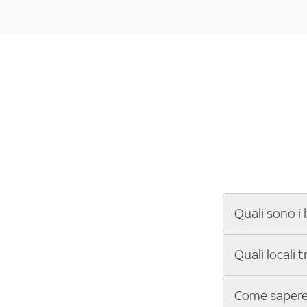
Quali sono i 
Se cerchi un ba
Quali locali 
ENILIVE, la Se
Conference Lea
Vuoi sapere qu
Come sapere 
Sky Bar ti aiut