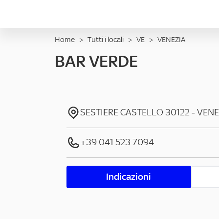
Home
>
Tutti i locali
>
VE
>
VENEZIA
BAR VERDE
SESTIERE CASTELLO
30122
-
VENE
+39 041 523 7094
Indicazioni