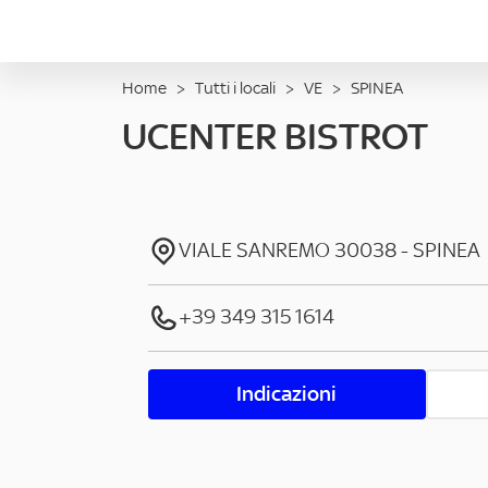
Home
>
Tutti i locali
>
VE
>
SPINEA
UCENTER BISTROT
VIALE SANREMO
30038
-
SPINEA
+39 349 315 1614
Indicazioni