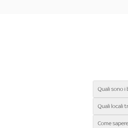
Quali sono i 
Se cerchi un ba
Quali locali 
ENILIVE, la Se
Conference Lea
Vuoi sapere qu
Come sapere 
Sky Bar ti aiut