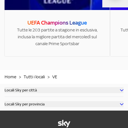
UEFA Champions League
Tutte le 203 partite a stagione in esclusiva,
Tutt
inclusa la migliore partita del mercoledì sul
canale Prime Sportsbar
Home
>
Tutti i locali
>
VE
Locali Sky per città
Scopri tutti i bar di Milano
Locali Sky per provincia
Scopri tutti i bar di Roma
Scopri tutti i bar in provincia di Milano
Scopri tutti i bar di Torino
Scopri tutti i bar in provincia di Roma
Scopri tutti i bar di Napoli