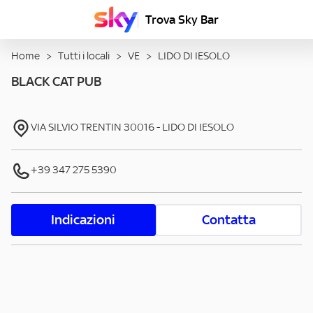
Trova Sky Bar
Home
>
Tutti i locali
>
VE
>
LIDO DI IESOLO
BLACK CAT PUB
VIA SILVIO TRENTIN
30016
-
LIDO DI IESOLO
+39 347 275 5390
Indicazioni
Contatta