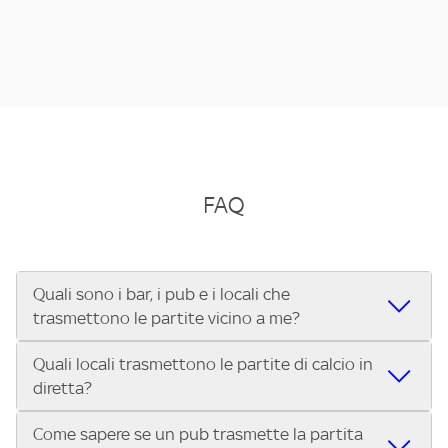
FAQ
Quali sono i bar, i pub e i locali che
trasmettono le partite vicino a me?
Quali locali trasmettono le partite di calcio in
Se cerchi un bar, pub, ristorante o locale vicino a te per
diretta?
vedere le partite di Serie A ENILIVE, la Serie C Sky Wifi, la
UEFA Champions League, la UEFA Europa League, la UEFA
Come sapere se un pub trasmette la partita
Vuoi sapere quali bar, pub o ristoranti mostrano le partite
Conference League, il Tennis, la Formula 1®, la MotoGP™ e