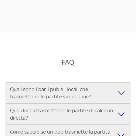
FAQ
Quali sono i bar, i pub e i locali che
trasmettono le partite vicino a me?
Quali locali trasmettono le partite di calcio in
Se cerchi un bar, pub, ristorante o locale vicino a te per
diretta?
vedere le partite di Serie A ENILIVE, la Serie C Sky Wifi, la
UEFA Champions League, la UEFA Europa League, la UEFA
Come sapere se un pub trasmette la partita
Vuoi sapere quali bar, pub o ristoranti mostrano le partite
Conference League, il Tennis, la Formula 1®, la MotoGP™ e