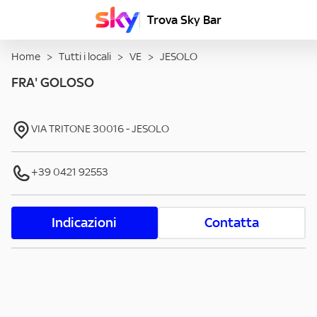
Trova Sky Bar
Home
>
Tutti i locali
>
VE
>
JESOLO
FRA' GOLOSO
VIA TRITONE
30016
-
JESOLO
+39 0421 92553
Indicazioni
Contatta