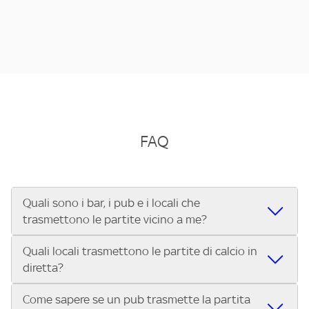
FAQ
Quali sono i bar, i pub e i locali che
trasmettono le partite vicino a me?
Quali locali trasmettono le partite di calcio in
Se cerchi un bar, pub, ristorante o locale vicino a te per
diretta?
vedere le partite di Serie A ENILIVE, la Serie C Sky Wifi, la
UEFA Champions League, la UEFA Europa League, la UEFA
Come sapere se un pub trasmette la partita
Vuoi sapere quali bar, pub o ristoranti mostrano le partite
Conference League, il Tennis, la Formula 1®, la MotoGP™ e