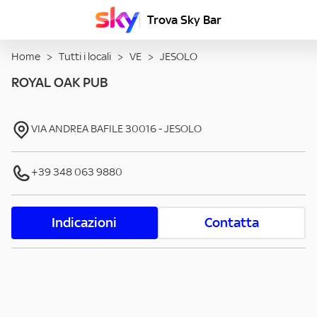
Trova Sky Bar
Home
>
Tutti i locali
>
VE
>
JESOLO
ROYAL OAK PUB
VIA ANDREA BAFILE
30016
-
JESOLO
+39 348 063 9880
Indicazioni
Contatta