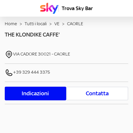
Trova Sky Bar
Home
>
Tutti i locali
>
VE
>
CAORLE
THE KLONDIKE CAFFE'
VIA CADORE
30021
-
CAORLE
+39 329 444 3375
Indicazioni
Contatta