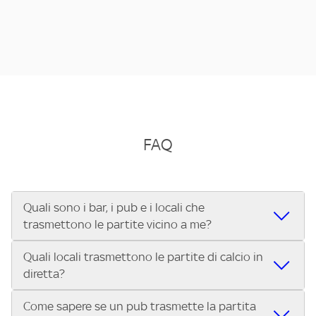
FAQ
Quali sono i bar, i pub e i locali che
trasmettono le partite vicino a me?
Quali locali trasmettono le partite di calcio in
Se cerchi un bar, pub, ristorante o locale vicino a te per
diretta?
vedere le partite di Serie A ENILIVE, la Serie C Sky Wifi, la
UEFA Champions League, la UEFA Europa League, la UEFA
Come sapere se un pub trasmette la partita
Vuoi sapere quali bar, pub o ristoranti mostrano le partite
Conference League, il Tennis, la Formula 1®, la MotoGP™ e