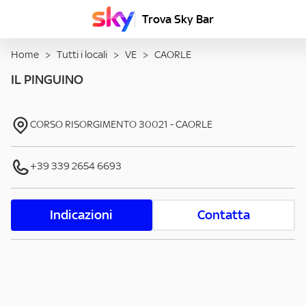
Trova Sky Bar
Home
>
Tutti i locali
>
VE
>
CAORLE
IL PINGUINO
CORSO RISORGIMENTO
30021
-
CAORLE
+39 339 2654 6693
Indicazioni
Contatta