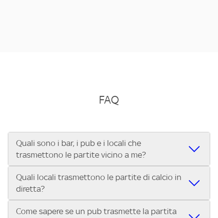
FAQ
Quali sono i bar, i pub e i locali che
trasmettono le partite vicino a me?
Quali locali trasmettono le partite di calcio in
Se cerchi un bar, pub, ristorante o locale vicino a te per
diretta?
vedere le partite di Serie A ENILIVE, la Serie C Sky Wifi, la
UEFA Champions League, la UEFA Europa League, la UEFA
Come sapere se un pub trasmette la partita
Vuoi sapere quali bar, pub o ristoranti mostrano le partite
Conference League, il Tennis, la Formula 1®, la MotoGP™ e