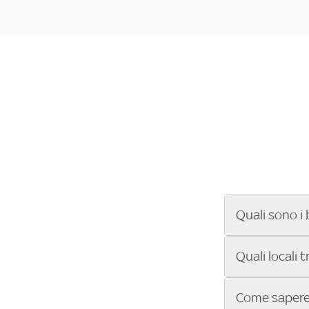
Quali sono i 
Se cerchi un ba
Quali locali 
ENILIVE, la Se
Conference Lea
Vuoi sapere qu
Come sapere 
Sky Bar ti aiut