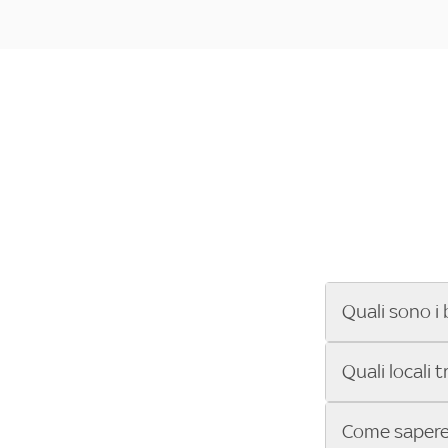
Quali sono i 
Se cerchi un ba
Quali locali 
ENILIVE, la Se
Conference Lea
Vuoi sapere qu
Come sapere 
Sky Bar ti aiut