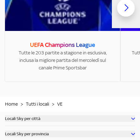
UEFA Champions League
Tutte le 203 partite a stagione in esclusiva,
Tutt
inclusa la migliore partita del mercoledì sul
canale Prime Sportsbar
Home
>
Tutti i locali
>
VE
Locali Sky per città
Scopri tutti i bar di Milano
Locali Sky per provincia
Scopri tutti i bar di Roma