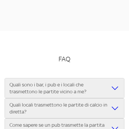
FAQ
Quali sono i bar, i pub e i locali che
trasmettono le partite vicino a me?
Quali locali trasmettono le partite di calcio in
Se cerchi un bar, pub, ristorante o locale vicino a te per
diretta?
vedere le partite di Serie A ENILIVE, la Serie C Sky Wifi, la
UEFA Champions League, la UEFA Europa League, la UEFA
Come sapere se un pub trasmette la partita
Vuoi sapere quali bar, pub o ristoranti mostrano le partite
Conference League, il Tennis, la Formula 1®, la MotoGP™ e