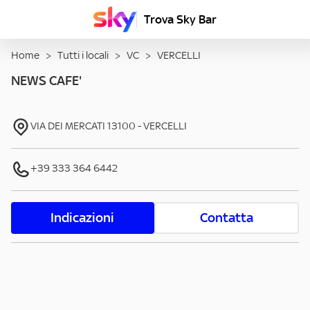
Trova Sky Bar
Home
>
Tutti i locali
>
VC
>
VERCELLI
NEWS CAFE'
VIA DEI MERCATI
13100
-
VERCELLI
+39 333 364 6442
Indicazioni
Contatta