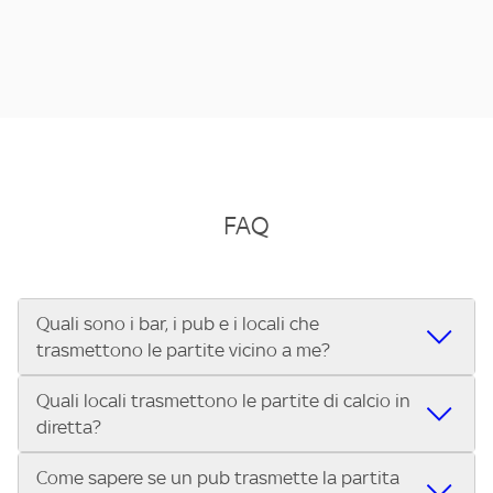
FAQ
Quali sono i bar, i pub e i locali che
trasmettono le partite vicino a me?
Quali locali trasmettono le partite di calcio in
Se cerchi un bar, pub, ristorante o locale vicino a te per
diretta?
vedere le partite di Serie A ENILIVE, la Serie C Sky Wifi, la
UEFA Champions League, la UEFA Europa League, la UEFA
Come sapere se un pub trasmette la partita
Vuoi sapere quali bar, pub o ristoranti mostrano le partite
Conference League, il Tennis, la Formula 1®, la MotoGP™ e