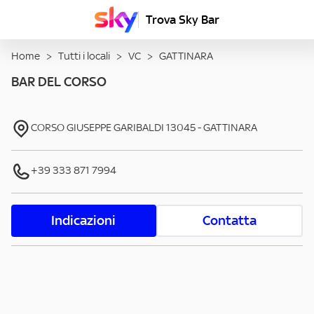
Trova Sky Bar
Home
>
Tutti i locali
>
VC
>
GATTINARA
BAR DEL CORSO
CORSO GIUSEPPE GARIBALDI
13045
-
GATTINARA
+39 333 871 7994
Indicazioni
Contatta