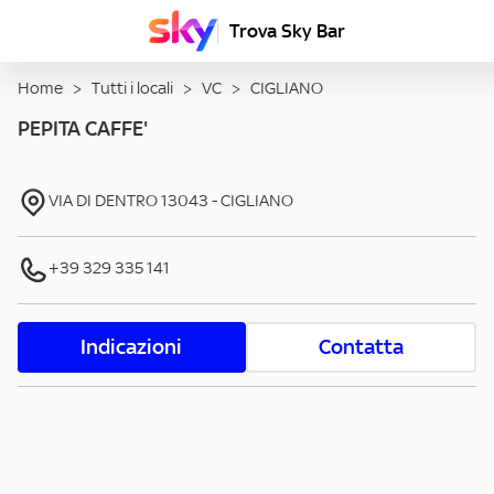
Trova Sky Bar
Home
>
Tutti i locali
>
VC
>
CIGLIANO
PEPITA CAFFE'
VIA DI DENTRO
13043
-
CIGLIANO
+39 329 335 141
Indicazioni
Contatta