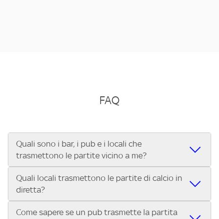
FAQ
Quali sono i bar, i pub e i locali che
trasmettono le partite vicino a me?
Quali locali trasmettono le partite di calcio in
Se cerchi un bar, pub, ristorante o locale vicino a te per
diretta?
vedere le partite di Serie A ENILIVE, la Serie C Sky Wifi, la
UEFA Champions League, la UEFA Europa League, la UEFA
Come sapere se un pub trasmette la partita
Vuoi sapere quali bar, pub o ristoranti mostrano le partite
Conference League, il Tennis, la Formula 1®, la MotoGP™ e