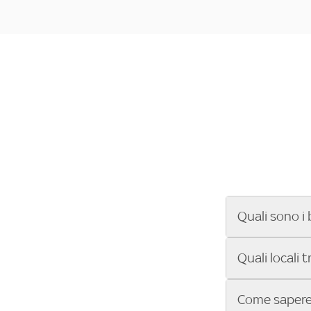
Quali sono i 
Se cerchi un ba
Quali locali 
ENILIVE, la Se
Conference Lea
Vuoi sapere qu
Come sapere 
Sky Bar ti aiut