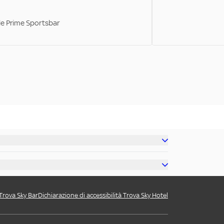
ale Prime Sportsbar
 Trova Sky Bar
Dichiarazione di accessibilità Trova Sky Hotel