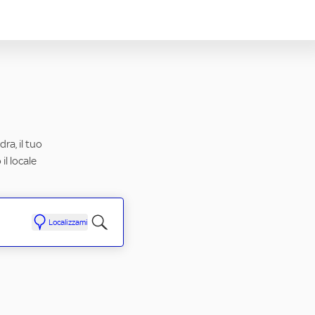
ra, il tuo
il locale
Localizzami