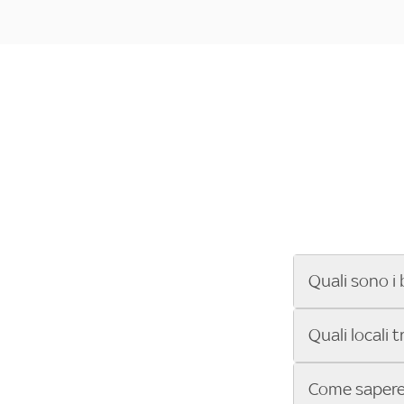
Quali sono i 
Se cerchi un ba
Quali locali 
ENILIVE, la Se
Conference Lea
Vuoi sapere qu
Come sapere 
Sky Bar ti aiut