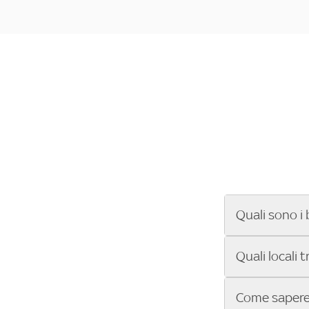
Quali sono i 
Se cerchi un ba
Quali locali 
ENILIVE, la Se
Conference Lea
Vuoi sapere qu
Come sapere 
Sky Bar ti aiut