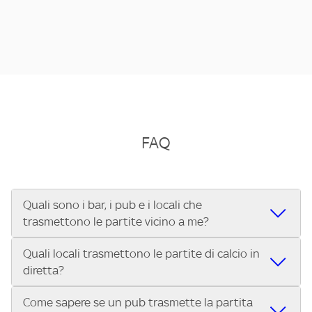
FAQ
Quali sono i bar, i pub e i locali che
trasmettono le partite vicino a me?
Quali locali trasmettono le partite di calcio in
Se cerchi un bar, pub, ristorante o locale vicino a te per
diretta?
vedere le partite di Serie A ENILIVE, la Serie C Sky Wifi, la
UEFA Champions League, la UEFA Europa League, la UEFA
Come sapere se un pub trasmette la partita
Vuoi sapere quali bar, pub o ristoranti mostrano le partite
Conference League, il Tennis, la Formula 1®, la MotoGP™ e