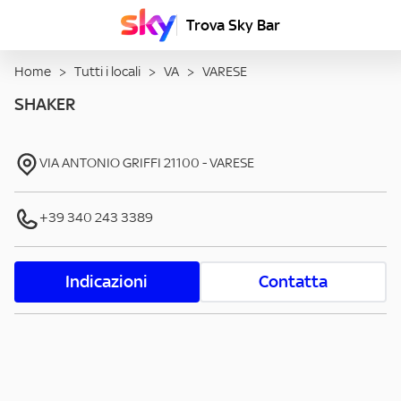
Trova Sky Bar
Home
>
Tutti i locali
>
VA
>
VARESE
SHAKER
VIA ANTONIO GRIFFI
21100
-
VARESE
+39 340 243 3389
Indicazioni
Contatta