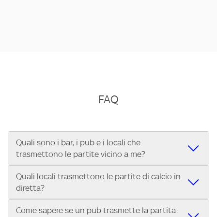
FAQ
Quali sono i bar, i pub e i locali che
trasmettono le partite vicino a me?
Quali locali trasmettono le partite di calcio in
Se cerchi un bar, pub, ristorante o locale vicino a te per
diretta?
vedere le partite di Serie A ENILIVE, la Serie C Sky Wifi, la
UEFA Champions League, la UEFA Europa League, la UEFA
Come sapere se un pub trasmette la partita
Vuoi sapere quali bar, pub o ristoranti mostrano le partite
Conference League, il Tennis, la Formula 1®, la MotoGP™ e