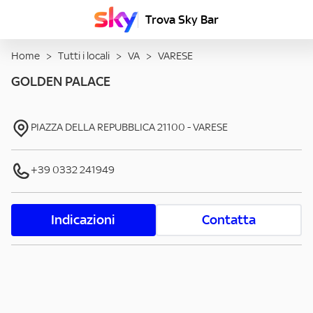
Trova Sky Bar
Home
>
Tutti i locali
>
VA
>
VARESE
GOLDEN PALACE
PIAZZA DELLA REPUBBLICA
21100
-
VARESE
+39 0332 241949
Indicazioni
Contatta