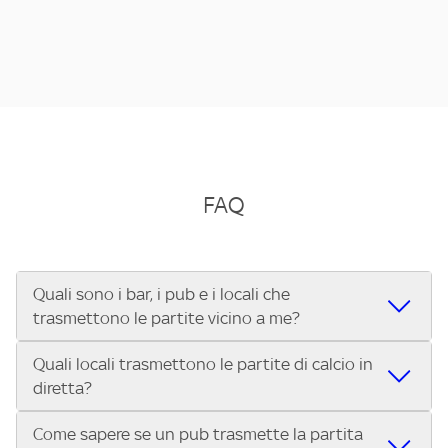
FAQ
Quali sono i bar, i pub e i locali che
trasmettono le partite vicino a me?
Quali locali trasmettono le partite di calcio in
Se cerchi un bar, pub, ristorante o locale vicino a te per
diretta?
vedere le partite di Serie A ENILIVE, la Serie C Sky Wifi, la
UEFA Champions League, la UEFA Europa League, la UEFA
Come sapere se un pub trasmette la partita
Vuoi sapere quali bar, pub o ristoranti mostrano le partite
Conference League, il Tennis, la Formula 1®, la MotoGP™ e